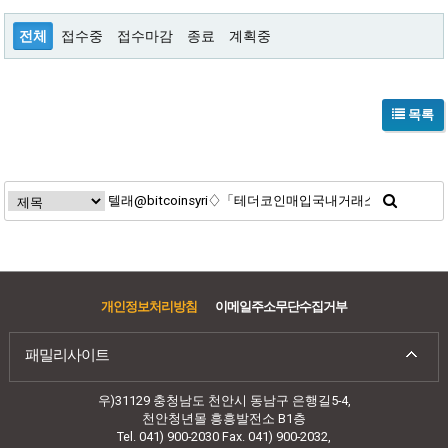
전체
접수중
접수마감
종료
계획중
목록
개인정보처리방침
이메일주소무단수집거부
패밀리사이트
우)31129 충청남도 천안시 동남구 은행길5-4,
천안청년몰 흥흥발전소 B1층
Tel. 041) 900-2030 Fax. 041) 900-2032,