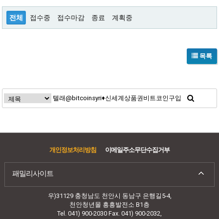
전체
접수중
접수마감
종료
계획중
목록
개인정보처리방침
이메일주소무단수집거부
패밀리사이트
우)31129 충청남도 천안시 동남구 은행길5-4,
천안청년몰 흥흥발전소 B1층
Tel. 041) 900-2030 Fax. 041) 900-2032,