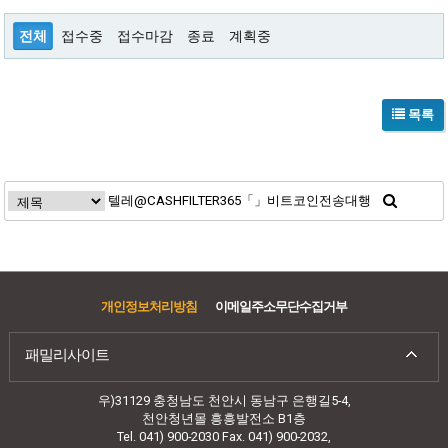
전체
접수중
접수마감
종료
계획중
목록
개인정보처리방침
이메일주소무단수집거부
패밀리사이트
우)31129 충청남도 천안시 동남구 은행길5-4,
천안청년몰 흥흥발전소 B1층
Tel. 041) 900-2030 Fax. 041) 900-2032,