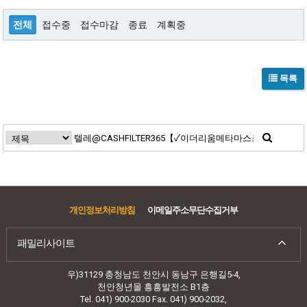
전체
접수중
접수마감
종료
계획중
목록
개인정보처리방침
이메일주소무단수집거부
패밀리사이트
우)31129 충청남도 천안시 동남구 은행길5-4,
천안청년몰 흥흥발전소 B1층
Tel. 041) 900-2030 Fax. 041) 900-2032,