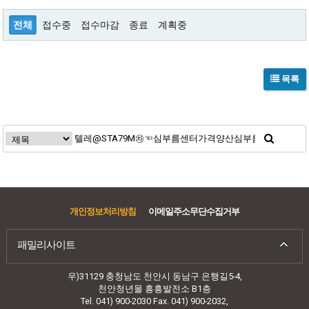
전체
접수중
접수마감
종료
계획중
목록
개인정보처리방침
이메일주소무단수집거부
패밀리사이트
우)31129 충청남도 천안시 동남구 은행길5-4,
천안청년몰 흥흥발전소 B1층
Tel. 041) 900-2030 Fax. 041) 900-2032,