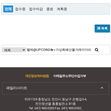
전체
접수중
접수마감
종료
계획중
목록
개인정보처리방침
이메일주소무단수집거부
패밀리사이트
우)31129 충청남도 천안시 동남구 은행길5-4,
천안청년몰 흥흥발전소 B1층
Tel. 041) 900-2030 Fax. 041) 900-2032,