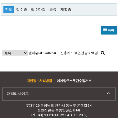
전체
접수중
접수마감
종료
계획중
목록
개인정보처리방침
이메일주소무단수집거부
패밀리사이트
우)31129 충청남도 천안시 동남구 은행길5-4,
천안청년몰 흥흥발전소 B1층
Tel. 041) 900-2030 Fax. 041) 900-2032,