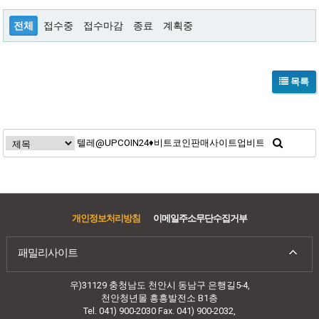
전체
접수중
접수마감
종료
계획중
목록
개인정보처리방침
이메일주소무단수집거부
패밀리사이트
우)31129 충청남도 천안시 동남구 은행길5-4,
천안청년몰 흥흥발전소 B1층
Tel. 041) 900-2030 Fax. 041) 900-2032,