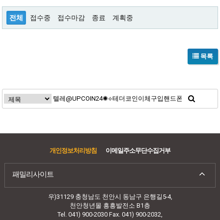
전체
접수중
접수마감
종료
계획중
목록
개인정보처리방침
이메일주소무단수집거부
패밀리사이트
우)31129 충청남도 천안시 동남구 은행길5-4,
천안청년몰 흥흥발전소 B1층
Tel. 041) 900-2030 Fax. 041) 900-2032,