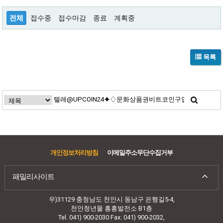
전체
접수중
접수마감
종료
계획중
목록
개인정보처리방침
이메일주소무단수집거부
패밀리사이트
우)31129 충청남도 천안시 동남구 은행길5-4,
천안청년몰 흥흥발전소 B1층
Tel. 041) 900-2030 Fax. 041) 900-2032,