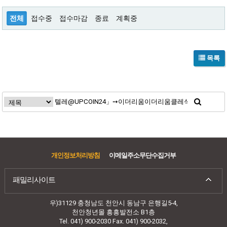
전체
접수중
접수마감
종료
계획중
목록
개인정보처리방침
이메일주소무단수집거부
패밀리사이트
우)31129 충청남도 천안시 동남구 은행길5-4,
천안청년몰 흥흥발전소 B1층
Tel. 041) 900-2030 Fax. 041) 900-2032,