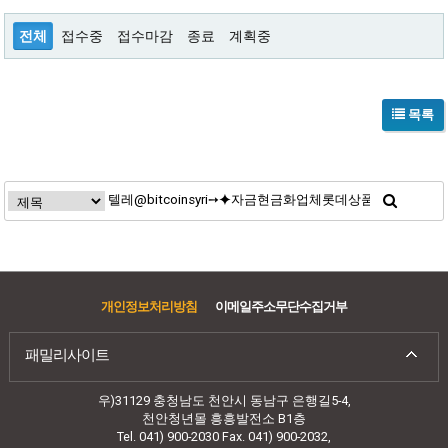
전체
접수중
접수마감
종료
계획중
목록
개인정보처리방침
이메일주소무단수집거부
패밀리사이트
우)31129 충청남도 천안시 동남구 은행길5-4,
천안청년몰 흥흥발전소 B1층
Tel. 041) 900-2030 Fax. 041) 900-2032,