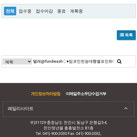
전체
접수중
접수마감
종료
계획중
목록
개인정보처리방침
이메일주소무단수집거부
패밀리사이트
우)31129 충청남도 천안시 동남구 은행길5-4,
천안청년몰 흥흥발전소 B1층
Tel. 041) 900-2030 Fax. 041) 900-2032,