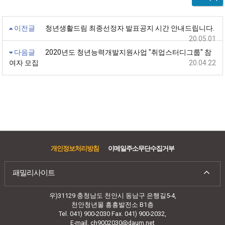
이전글
청년생활드림 최종선정자 발표공지 시간 안내드립니다.
20.05.01
다음글
2020년도 청년능력개발지원사업 "취업스터디그룹" 참
여자 모집
20.04.22
개인정보처리방침
이메일주소무단수집거부
패밀리사이트
우)31129 충청남도 천안시 동남구 은행길5-4,
천안청년몰 흥흥발전소 B1층
Tel. 041) 900-2030 Fax. 041) 900-2032,
E-mail. ch9002030@daum.net