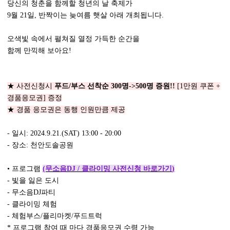
당신의 청춘을 함께할 청년의 날 축제가
9월 21일, 반짝이는 늦여름 햇살 아래 개최됩니다.
오색빛 속에서 펼쳐질 열정 가득한 순간을
함께 만끽해 보아요!
★ 사전신청시
푸드/부스 선착순 300명->500명 증원!!
[1만원 쿠폰 +
경품응모권] 증정
★ 경품 응모권은 동행 인원만큼 제공
- 일시: 2024.9.21.(SAT) 13:00 - 20:00
- 장소: 천안도솔공원
• 프로그램
(무소음DJ / 클라이밍 사전신청 바로가기)
- 빛을 잃은 도시
- 무소음DJ파티
- 클라이밍 체험
- 체험부스/플리마켓/푸드트럭
* 프로그램 참여 때 마다 경품응모권 수령 가능