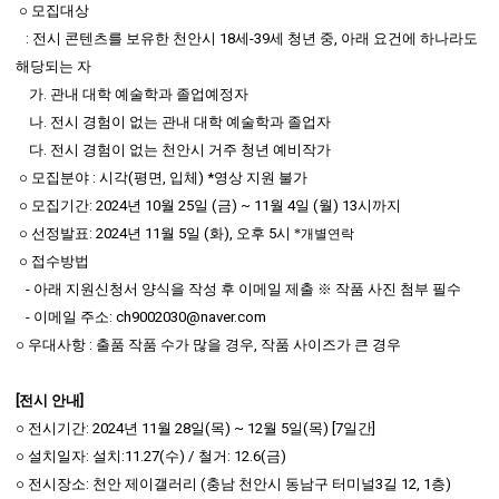
○ 모집대상
: 전시 콘텐츠를 보유한 천안시 18세-39세 청년 중, 아래 요건에 하나라도
해당되는 자
가. 관내 대학 예술학과 졸업예정자
나. 전시 경험이 없는 관내 대학 예술학과 졸업자
다. 전시 경험이 없는 천안시 거주 청년 예비작가
○ 모집분야 : 시각(평면, 입체)
*영상 지원 불가
○ 모집기간: 2024년 10월 25일 (금) ~ 11월 4일 (월) 13시까지
○ 선정발표: 2024년 11월 5일 (화), 오후 5시
*
개별연락
○ 접수방법
- 아래 지원신청서 양식을 작성 후 이메일 제출
※ 작품 사진 첨부 필수
- 이메일 주소: ch9002030@naver.com
○ 우대사항 : 출품 작품 수가 많을 경우, 작품 사이즈가 큰 경우
[전시 안내]
○ 전시기간: 2024년 11월 28일(목) ~ 12월 5일(목) [7일간]
○ 설치일자: 설치:11.27(수) / 철거: 12.6(금)
○ 전시장소: 천안 제이갤러리 (충남 천안시 동남구 터미널3길 12, 1층)