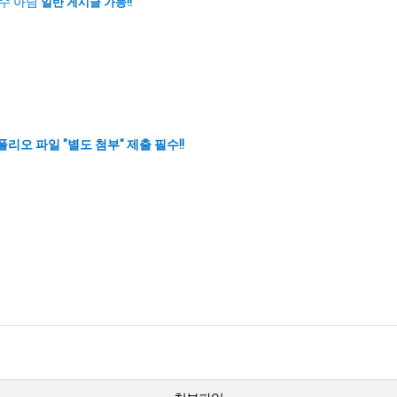
수 아님
일반 게시글
가능!!
리오 파일 "별도 첨부" 제출 필수!!