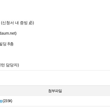
 (신청서 내 증빙 必)
aum.net)
빌딩 8층
년인턴 담당자)
첨부파일
p
(23.5K)