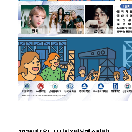
2025년 [유니브시티X맥썸페스티벌]