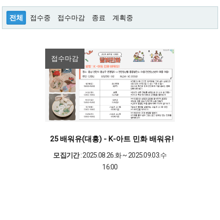
전체
접수중
접수마감
종료
계획중
접수마감
25 배워유(대흥) - K-아트 민화 배워유!
모집기간
: 2025.08.26.화 ~ 2025.09.03.수
16:00