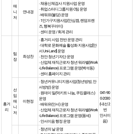
∙ 채용신체검사 지원사업 운영
매
∙ 취업스터디그룹지원 C팀 운영
니
연내경
∙ 배워유(불당) 운영
저
∙ 1인가구지원사업(안심캠, 렌덤프렌
즈, 행복꾸러미)
∙ 센터 운영 / 회계 관리
∙ 흥거리 사업 전반 운영 관리
∙ 대학로 문화예술 활성화 지원사업[안
서 Uni-Land] 운영
팀
최성찬
∙ 천안 청년기자단 운영
장
∙ 산업체 재직근로자 청년 워라밸(Work
-Life Balance) 프로그램 운영(백석동)
∙ 센터 홈페이지 관리
∙ 청년커뮤니티지원사업(청년방방, 안
서방방) 운영
선
041-90
∙ 원데이 밀(먹키트 나눔, 쿠킹클래스)
임
0-2030
운영
매
이현정
흥거
(내선 2
∙ 배워유(안서) 운영
니
리
번
∙ 산업체 재직근로자 청년 워라밸(Work
저
안서이
-Life Balance) 프로그램 운영(풍세)
음)
∙ 안서이음 행정 운영
∙ 청년의 날 운영