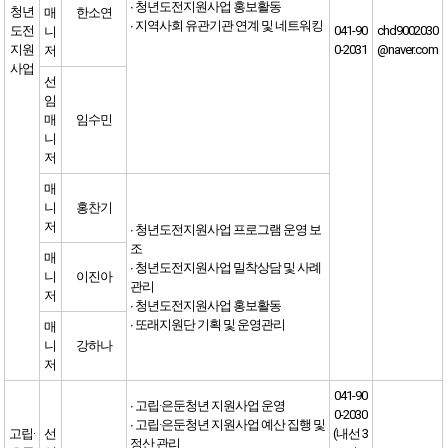
∙ 청년도전지원사업 홍보활동
청년
매
한소연
∙ 지역사회 유관기관 연계 및 네트워킹
도전
041-90
chd9002030
니
지원
0-2031
@naver.com
저
사업
선
임
매
임수민
니
저
매
니
홍찬기
저
∙ 청년도전지원사업 프로그램 운영 보
조
매
∙ 청년도전지원사업 밀착상담 및 사례
니
이진아
관리
저
∙ 청년도전지원사업 홍보활동
∙ 또래지원단 기획 및 운영관리
매
니
강하나
저
041-90
∙ 고립·은둔청년 지원사업 운영
0-2030
∙ 고립·은둔청년 지원사업 예산 집행 및
고립·
선
(내선 3
정산 관리