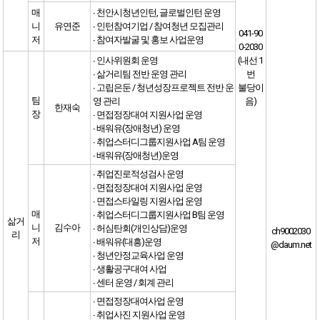
매
∙ 천안시청년인턴, 글로벌인턴 운영
니
유연준
∙ 인턴참여기업 / 참여청년 모집관리
041-90
저
∙ 참여자발굴 및 홍보 사업운영
0-2030
∙ 인사위원회 운영
(내선 1
∙ 삶거리팀 전반 운영 관리
번
∙ 고립은둔 / 청년성장프로젝트 전반 운
불당이
팀
영 관리
음)
한재숙
장
∙ 면접정장대여 지원사업 운영
∙ 배워유(장애청년) 운영
∙ 취업스터디그룹지원사업 A팀 운영
∙ 배워유(장애청년)운영
∙ 취업진로적성검사 운영
∙ 면접정장대여 지원사업 운영
∙ 면접스타일링 지원사업 운영
매
∙ 취업스터디그룹지원사업 B팀 운영
삶거
니
김수아
∙ 허심탄회(개인상담)운영
ch9002030
리
저
∙ 배워유(대흥)운영
@daum.net
∙ 청년안정교육사업 운영
∙ 생활공구대여 사업
∙ 센터 운영 / 회계 관리
∙ 면접정장대여사업 운영
∙ 취업사진 지원사업 운영