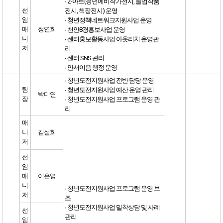
∙ Z-아트(청년예비작가전시, 졸업작품
선
전시, 책장전시) 운영
임
∙ 청년정책네트워크지원사업 운영
매
정연희
∙ 천안8경홍보사업 운영
니
∙ 센터홍보활동사업 아웃리치 운영관
저
리
∙ 센터 SNS 관리
∙ 안서이음 행정 운영
∙ 청년도전지원사업 전반 담당 운영
팀
∙ 청년도전지원사업 예산 운영 관리
박미연
장
∙ 청년도전지원사업 프로그램 운영 관
리
매
니
김설희
저
선
임
매
이은영
니
∙ 청년도전지원사업 프로그램 운영 보
저
조
∙ 청년도전지원사업 밀착상담 및 사례
선
관리
임