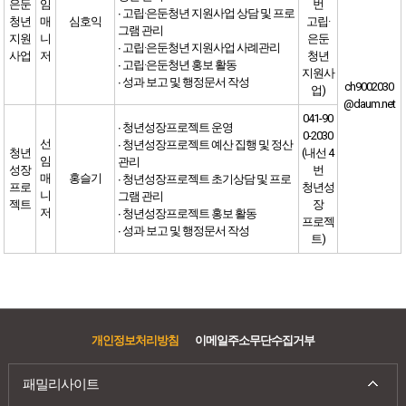
은둔
임
번
∙ 고립·은둔청년 지원사업 상담 및 프로
청년
매
심호익
고립·
그램 관리
지원
니
은둔
∙ 고립·은둔청년 지원사업 사례관리
사업
저
청년
∙ 고립·은둔청년 홍보 활동
지원사
∙ 성과 보고 및 행정문서 작성
ch9002030
업)
@daum.net
041-90
∙ 청년성장프로젝트 운영
0-2030
선
∙ 청년성장프로젝트 예산 집행 및 정산
청년
(내선 4
임
관리
성장
번
매
홍슬기
∙ 청년성장프로젝트 초기상담 및 프로
프로
청년성
니
그램 관리
젝트
장
저
∙ 청년성장프로젝트 홍보 활동
프로젝
∙ 성과 보고 및 행정문서 작성
트)
개인정보처리방침
이메일주소무단수집거부
패밀리사이트