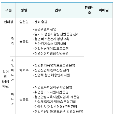
전화번
구분
성명
업무
이메일
호
센터장
양현일
∙ 센터 총괄
∙ 운영위원회 운영
∙ 일거리 성장지원팀 전반 운영 관리
팀
∙ 청년 버스운전자 양성교육
윤승헌
장
∙ 천안 단기숙소 지원사업
∙ 취업러닝메이트 프로그램
∙ 청년성장지원팀 전반운영
선
임
∙ 천안형 채용연계프로그램 운영
매
채희주
∙ 천안산업체 참여신청 관리
일거
니
∙ 산업체-청년 채용연계 지원
리
저
(성장
지원)
∙ 직업교육혁신지구 사업 운영
∙ 취업동아리지원사업 운영
매
∙ 청년안정교육사업(직업계고) 운영
니
김종현
∙ 산업체 담당자 워크숍 운영 관리
저
∙ 아웃리치(취업박람회) 운영 관리
∙ 취업역량강화(멘토링-시범면접) 운영