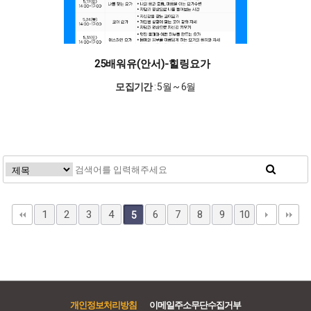
25배워유(안서)-힐링요가
모집기간
: 5월 ~ 6월
1
2
3
4
6
7
8
9
10
5
개인정보처리방침
이메일주소무단수집거부