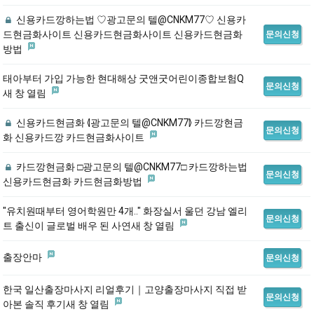
신용카드깡하는법 ♡광고문의 텔@CNKM77♡ 신용카
드현금화사이트 신용카드현금화사이트 신용카드현금화
문의신청
방법
태아부터 가입 가능한 현대해상 굿앤굿어린이종합보험Q
문의신청
새 창 열림
신용카드현금화 ⦉광고문의 텔@CNKM77⦊ 카드깡현금
문의신청
화 신용카드깡 카드현금화사이트
카드깡현금화 □광고문의 텔@CNKM77□ 카드깡하는법
문의신청
신용카드현금화 카드현금화방법
"유치원때부터 영어학원만 4개.." 화장실서 울던 강남 엘리
문의신청
트 출신이 글로벌 배우 된 사연새 창 열림
출장안마
문의신청
한국 일산출장마사지 리얼후기｜고양출장마사지 직접 받
문의신청
아본 솔직 후기새 창 열림