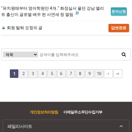
"유치원때부터 영어학원만 4개.." 화장실서 울던 강남 엘리
문의신청
트 출신이 글로벌 배우 된 사연새 창 열림
회원 탈퇴 요청의 글
답변완료
2
3
4
5
6
7
8
9
10
1
개인정보처리방침
이메일주소무단수집거부
패밀리사이트