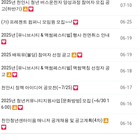
2025년 천안시 청년 버스운전자 양성과정 참여자 모집 공
07-10
고(하반기)
(가) 프레젠트 컴퍼니 모임원 모집~~!
06-25
2025년 [유니브시티 & 맥썸페스티벌] 행사 전면취소 안내
06-19
2025 배워유(불당) 참여자 선정 공고
06-19
2025년 [유니브시티 & 맥썸페스티벌] 맥썸맥칭 선정자 공
06-18
고
천안시 정책 아이디어 공모전(~7/25)
06-17
2025년 청년커뮤니티지원사업 [문화방방] 모집 (~6/30 1
06-16
6:00)
천안청년센터이음 매니저 공개채용 및 공고계획(4차)
06-16