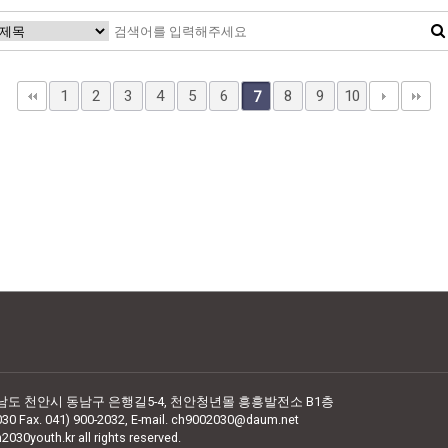
1
2
3
4
5
6
8
9
10
7
청남도 천안시 동남구 은행길5-4,
천안청년몰 흥흥발전소 B1층
030 Fax. 041) 900-2032,
E-mail. ch9002030@daum.net
2030youth.kr all rights reserved.