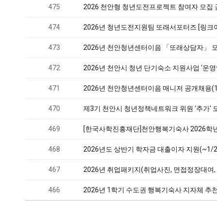
475
2026 천안형 청년도전프로젝트 참여자 모집 공
474
2026년 청년도전지원팀 또래서포터즈 [링크어
473
2026년 천안청년센터이음 「또래상담자」 모
472
2026년 천안시 청년 단기숙소 지원사업 '운영
471
2026년 천안청년센터이음 매니저 공개채용(
470
제3기 천안시 청년정책네트워크 위원 '추가' 모
469
[한국사학진흥재단]천안행복기숙사 2026학
468
2026년도 상반기 학자금 대출이자 지원(~1/2
467
2026년 취업패키지(취업사진, 면접정장대여,
466
2026년 1학기 수도권 행복기숙사 지자체 추천 