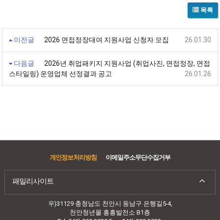
목록
이전글
2026 면접정장대여 지원사업 신청자 모집
26.01.30
다음글
2026년 취업패키지 지원사업 (취업사진, 면접정장, 면접
스타일링) 운영업체 선정결과 공고
26.01.26
개인정보처리방침
이메일주소무단수집거부
패밀리사이트
우)31129 충청남도 천안시 동남구 은행길5-4,
천안청년몰 흥흥발전소 B1층