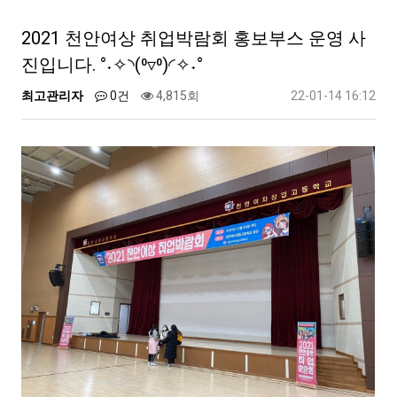
2021 천안여상 취업박람회 홍보부스 운영 사
진입니다. °˖✧◝(⁰▿⁰)◜✧˖°
최고관리자
0건
4,815회
22-01-14 16:12
본문